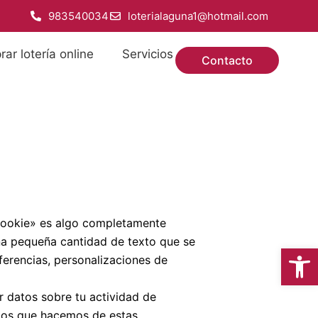
983540034
loterialaguna1@hotmail.com
ar lotería online
Servicios
Contacto
 «cookie» es algo completamente
na pequeña cantidad de texto que se
Abrir
ferencias, personalizaciones de
r datos sobre tu actividad de
etos que hacemos de estas