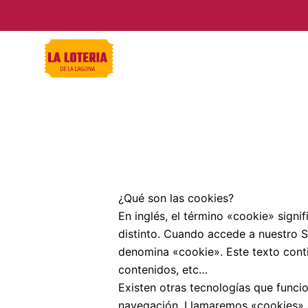
Ir
al
contenido
¿Qué son las cookies?
En inglés, el término «cookie» sign
distinto. Cuando accede a nuestro S
denomina «cookie». Este texto conti
contenidos, etc…
Existen otras tecnologías que funci
navegación. Llamaremos «cookies» a